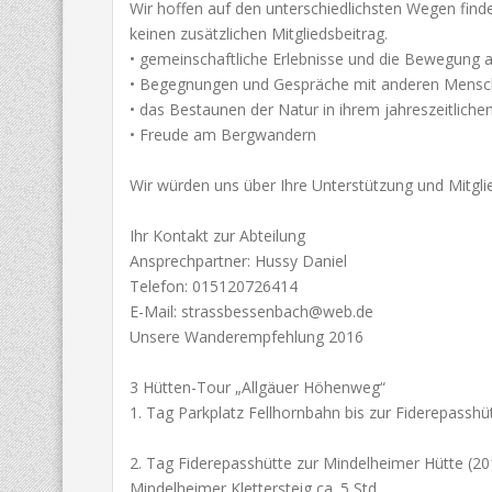
Wir hoffen auf den unterschiedlichsten Wegen fin
keinen zusätzlichen Mitgliedsbeitrag.
• gemeinschaftliche Erlebnisse und die Bewegung an
• Begegnungen und Gespräche mit anderen Mensch
• das Bestaunen der Natur in ihrem jahreszeitlich
• Freude am Bergwandern
Wir würden uns über Ihre Unterstützung und Mitgli
Ihr Kontakt zur Abteilung
Ansprechpartner: Hussy Daniel
Telefon: 015120726414
E-Mail: strassbessenbach@web.de
Unsere Wanderempfehlung 2016
3 Hütten-Tour „Allgäuer Höhenweg“
1. Tag Parkplatz Fellhornbahn bis zur Fiderepasshüt
2. Tag Fiderepasshütte zur Mindelheimer Hütte (2
Mindelheimer Klettersteig ca. 5 Std.