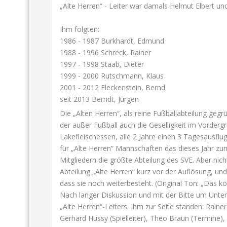
„Alte Herren“ - Leiter war damals Helmut Elbert und
Ihm folgten:
1986 - 1987 Burkhardt, Edmund
1988 - 1996 Schreck, Rainer
1997 - 1998 Staab, Dieter
1999 - 2000 Rutschmann, Klaus
2001 - 2012 Fleckenstein, Bernd
seit 2013 Berndt, Jürgen
Die „Alten Herren“, als reine Fußballabteilung gegr
der außer Fußball auch die Geselligkeit im Vorder
Lakefleischessen, alle 2 Jahre einen 3 Tagesausflug,
für „Alte Herren“ Mannschaften das dieses Jahr zum 
Mitgliedern die größte Abteilung des SVE. Aber nicht
Abteilung „Alte Herren“ kurz vor der Auflösung, u
dass sie noch weiterbesteht. (Original Ton: „Das kö
Nach langer Diskussion und mit der Bitte um Unte
„Alte Herren“-Leiters. Ihm zur Seite standen: Raine
Gerhard Hussy (Spielleiter), Theo Braun (Termine),