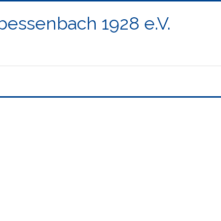
ßbessenbach 1928 e.V.