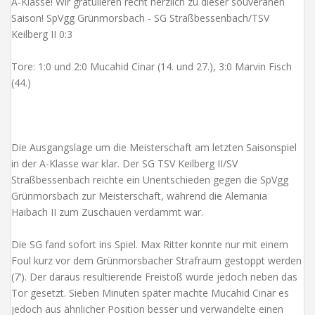
A-Klasse! Wir gratulieren recht herzlich zu dieser souveränen
Saison! SpVgg Grünmorsbach - SG Straßbessenbach/TSV
Keilberg II 0:3
Tore: 1:0 und 2:0 Mucahid Cinar (14. und 27.), 3:0 Marvin Fisch
(44.)
Die Ausgangslage um die Meisterschaft am letzten Saisonspiel
in der A-Klasse war klar. Der SG TSV Keilberg II/SV
Straßbessenbach reichte ein Unentschieden gegen die SpVgg
Grünmorsbach zur Meisterschaft, während die Alemania
Haibach II zum Zuschauen verdammt war.
Die SG fand sofort ins Spiel. Max Ritter konnte nur mit einem
Foul kurz vor dem Grünmorsbacher Strafraum gestoppt werden
(7‘). Der daraus resultierende Freistoß wurde jedoch neben das
Tor gesetzt. Sieben Minuten später machte Mucahid Cinar es
jedoch aus ähnlicher Position besser und verwandelte einen